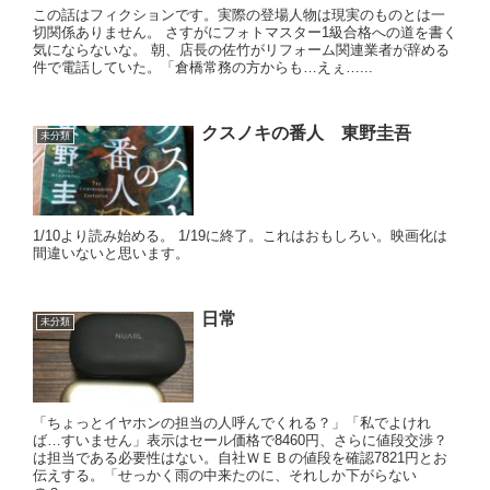
この話はフィクションです。実際の登場人物は現実のものとは一
切関係ありません。 さすがにフォトマスター1級合格への道を書く
気にならないな。 朝、店長の佐竹がリフォーム関連業者が辞める
件で電話していた。「倉橋常務の方からも…えぇ…...
クスノキの番人 東野圭吾
未分類
1/10より読み始める。 1/19に終了。これはおもしろい。映画化は
間違いないと思います。
日常
未分類
「ちょっとイヤホンの担当の人呼んでくれる？」「私でよけれ
ば…すいません」表示はセール価格で8460円、さらに値段交渉？
は担当である必要性はない。自社ＷＥＢの値段を確認7821円とお
伝えする。「せっかく雨の中来たのに、それしか下がらない