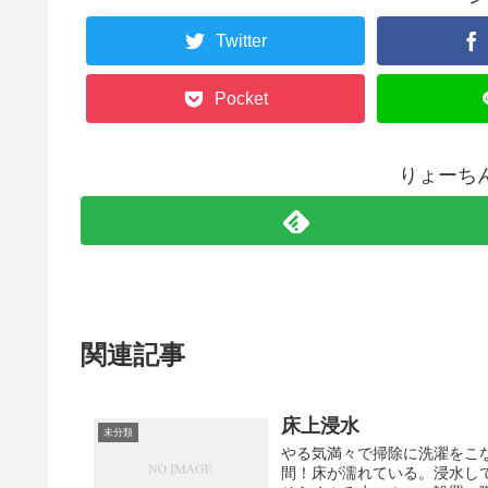
Twitter
Pocket
りょーち
関連記事
床上浸水
未分類
やる気満々で掃除に洗濯をこ
間！床が濡れている。浸水し