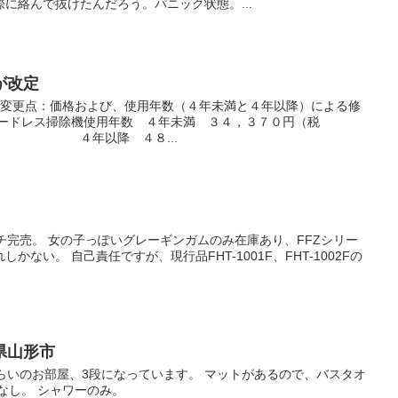
に絡んで抜けたんだろう。パニック状態。...
が改定
下の変更点：価格および、使用年数（４年未満と４年以降）による修
ドレス掃除機使用年数 ４年未満 ３４，３７０円（税
降 ４８...
ポーチ完売。 女の子っぽいグレーギンガムのみ在庫あり、FFZシリー
ない。 自己責任ですが、現行品FHT-1001F、FHT-1002Fの
県山形市
らいのお部屋、3段になっています。 マットがあるので、バスタオ
なし。 シャワーのみ。