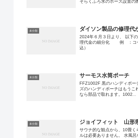
そらくふろ水のホース設置の際
ダイソン製品の修理代
未分類
2024年６月３日より、 以
理代金の細分化 例 ：コー
込） ４年以
サーモス水筒ポーチ
未分類
FFZ1002F 黒のハンディ
ズのハンディポーチはもうこれしか
なら部品で取れます。1002...
ジョイフィット 山形
未分類
サウナ的な観点から、10畳く
ルは必要ありません。 水風呂