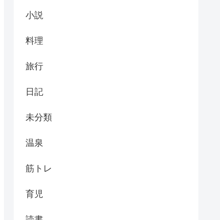
小説
料理
旅行
日記
未分類
温泉
筋トレ
育児
読書