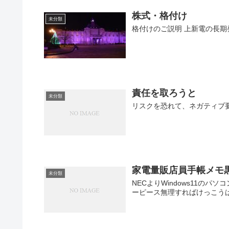
株式・格付け
未分類
格付けのご説明 上新電の長期
責任を取ろうと
未分類
リスクを恐れて、ネガティブ
家電量販店員手帳メモ
未分類
NECよりWindows11の
ーピース無理すればけっこう