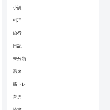
小説
料理
旅行
日記
未分類
温泉
筋トレ
育児
読書