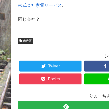
株式会社家電サービス
。
同じ会社？
未分類
シ
Twitter
Pocket
りょーち