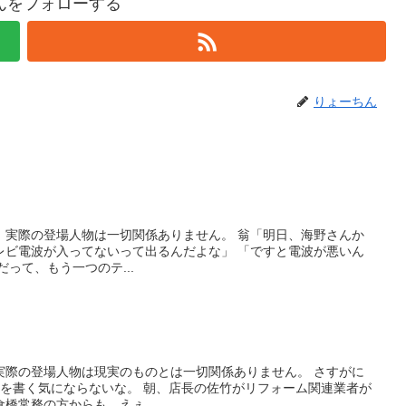
んをフォローする
りょーちん
。実際の登場人物は一切関係ありません。 翁「明日、海野さんか
レビ電波が入ってないって出るんだよな」 「ですと電波が悪いん
って、もう一つのテ...
実際の登場人物は現実のものとは一切関係ありません。 さすがに
道を書く気にならないな。 朝、店長の佐竹がリフォーム関連業者が
橋常務の方からも…えぇ…...