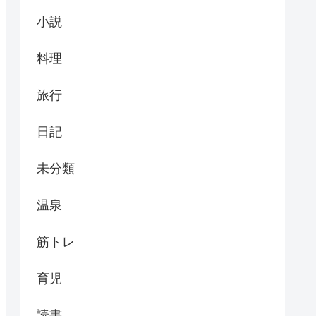
小説
料理
旅行
日記
未分類
温泉
筋トレ
育児
読書