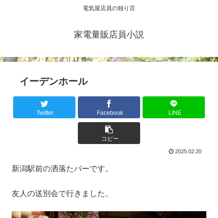
電気屋店員の独り言
家電量販店員小説
イーデンホール
Twitter
Facebook
LINE
コピー
2025.02.20
新潟駅前の洒落たバーです。
友人の送別会で行きました。