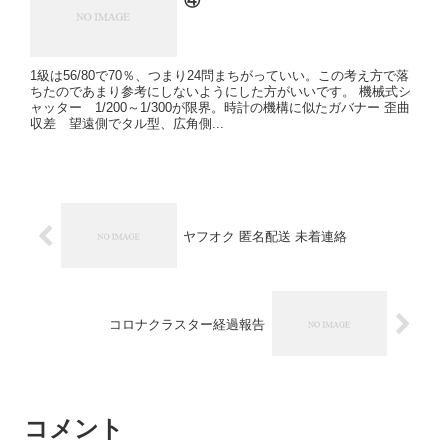
④
1級は56/80で70％、つまり24問まちがっていい。この考え方で落
ちたのであまり参考にしないようにした方がいいです。 機械式シ
ャッター 1/200～1/300が限界。時計の機構に似たガバナー 歪曲
収差 望遠側でタル型、広角側...
ヤフオク 匿名配送 未着連絡
コロナクラスター経過報告
コメント