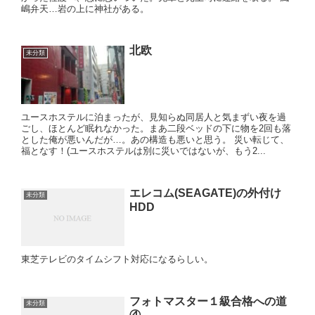
嶋弁天…岩の上に神社がある。
北欧
未分類
ユースホステルに泊まったが、見知らぬ同居人と気まずい夜を過
ごし、ほとんど眠れなかった。まあ二段ベッドの下に物を2回も落
とした俺が悪いんだが…。あの構造も悪いと思う。 災い転じて、
福となす！(ユースホステルは別に災いではないが、もう2...
エレコム(SEAGATE)の外付け
未分類
HDD
東芝テレビのタイムシフト対応になるらしい。
フォトマスター１級合格への道
未分類