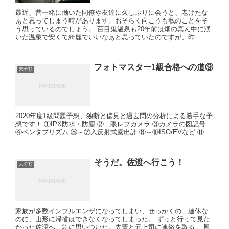
最近、昔一緒に働いた同僚や友達に久しぶりに会うと、老けたな
ぁと思ってしまう時があります。おそらく向こうも私のことをそ
う思っているのでしょう。 百目鬼温泉も20年前は畑の真ん中に湧
いた温泉で安くて綺麗でいいなぁと思っていたのですが、昨...
フォトマスター1級合格への道⑨
未分類
2020年度1級問題予想、独断と偏見と過去問の分析による勝手な予
想です！ ①IPX防水・防塵 ②二眼レフカメラ ③カメラの図記号
④ペンタプリズム ⑤～⑦入反射式露出計 ⑧～⑩ISO/EVなど ⑪...
そうだ。佐渡へ行こう！
未分類
家族が多数インフルエンザになってしまい、せっかくの二連休な
のに、山形に帰省はできなくなってしまった。 ずっと行って見た
かった佐渡へ、急に思いついた。先輩と元上司に連絡を取る。 風