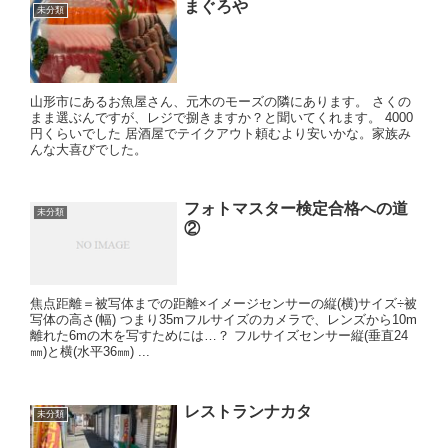
まぐろや
未分類
山形市にあるお魚屋さん、元木のモーズの隣にあります。 さくの
まま選ぶんですが、レジで捌きますか？と聞いてくれます。 4000
円くらいでした 居酒屋でテイクアウト頼むより安いかな。家族み
んな大喜びでした。
フォトマスター検定合格への道
未分類
②
焦点距離＝被写体までの距離×イメージセンサーの縦(横)サイズ÷被
写体の高さ(幅) つまり35mフルサイズのカメラで、レンズから10m
離れた6mの木を写すためには…？ フルサイズセンサー縦(垂直24
㎜)と横(水平36㎜) ...
レストランナカタ
未分類