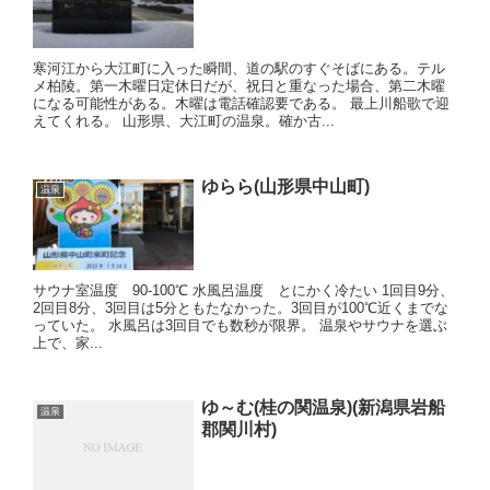
寒河江から大江町に入った瞬間、道の駅のすぐそばにある。テル
メ柏陵。第一木曜日定休日だが、祝日と重なった場合、第二木曜
になる可能性がある。木曜は電話確認要である。 最上川船歌で迎
えてくれる。 山形県、大江町の温泉。確か古...
ゆらら(山形県中山町)
温泉
サウナ室温度 90-100℃ 水風呂温度 とにかく冷たい 1回目9分、
2回目8分、3回目は5分ともたなかった。3回目が100℃近くまでな
っていた。 水風呂は3回目でも数秒が限界。 温泉やサウナを選ぶ
上で、家...
ゆ～む(桂の関温泉)(新潟県岩船
温泉
郡関川村)