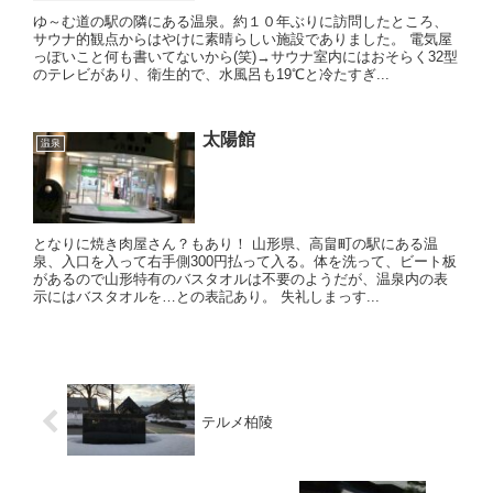
ゆ～む道の駅の隣にある温泉。約１０年ぶりに訪問したところ、
サウナ的観点からはやけに素晴らしい施設でありました。 電気屋
っぽいこと何も書いてないから(笑)→サウナ室内にはおそらく32型
のテレビがあり、衛生的で、水風呂も19℃と冷たすぎ...
太陽館
温泉
となりに焼き肉屋さん？もあり！ 山形県、高畠町の駅にある温
泉、入口を入って右手側300円払って入る。体を洗って、ビート板
があるので山形特有のバスタオルは不要のようだが、温泉内の表
示にはバスタオルを…との表記あり。 失礼しまっす...
テルメ柏陵