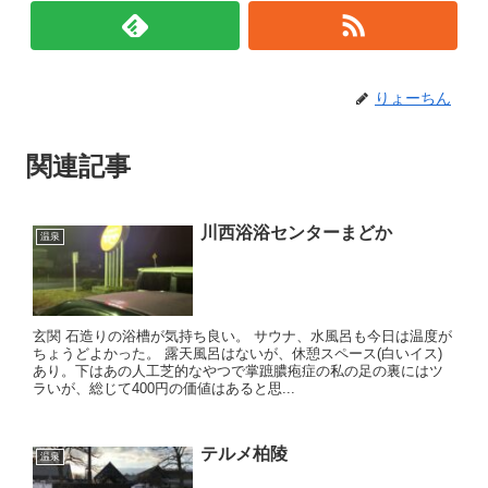
りょーちん
関連記事
川西浴浴センターまどか
温泉
玄関 石造りの浴槽が気持ち良い。 サウナ、水風呂も今日は温度が
ちょうどよかった。 露天風呂はないが、休憩スペース(白いイス)
あり。下はあの人工芝的なやつで掌蹠膿疱症の私の足の裏にはツ
ラいが、総じて400円の価値はあると思...
テルメ柏陵
温泉