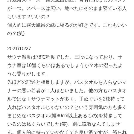
が一つ。スペースは広い。地べたにそのまま寝ている人
もいます？いいの？
個人的に露天風呂の縁に寝るのが好きです。これもいい
の？(笑)
2021/10/27
サウナ温度は78℃程度でした。三段になっており、サ
ウナ室は10畳くらいはあるでしょうか？木の湿ったよ
うな香りがします。
先ほどの記述と相反しますが、バスタオルを入らないマ
ナーの悪い若者が二人ほどいました。他の方もバスタオ
ルではなくサウナマットが多く、手ぬぐいを2枚持って
入ればバスタオルじゃないの？という雰囲気の方も多く
まじめなバスタオル(幅80cm以上あるもの)を持参して
いるのは私くらいでした(笑)。別に説教なんてしませ
ん。個人的に持っていかなくても良い派ですが、怒られ